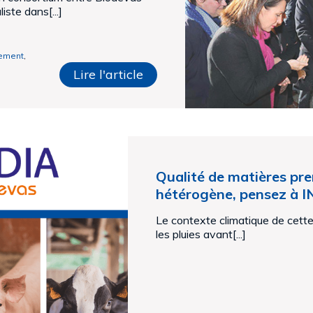
iste dans[...]
ement
,
Lire l'article
Qualité de matières pr
hétérogène, pensez à I
Le contexte climatique de cet
les pluies avant[...]