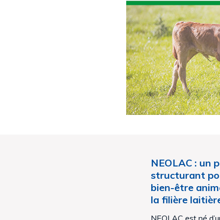
NEOLAC : un pr
structurant po
bien-être anima
la filière laiti
NEOLAC est né d’u