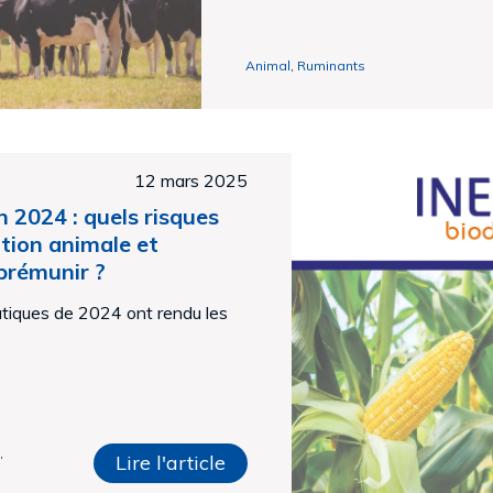
Animal
,
Ruminants
12 mars 2025
 2024 : quels risques
ation animale et
prémunir ?
atiques de 2024 ont rendu les
s
,
Lire l'article