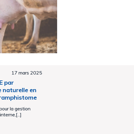
17 mars 2025
E par
 naturelle en
paramphistome
ur la gestion
terne,[...]