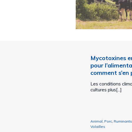
Mycotoxines en
pour l’aliment
comment s’en 
Les conditions clim
cultures plus[...]
Animal
,
Porc
,
Ruminant
Volailles