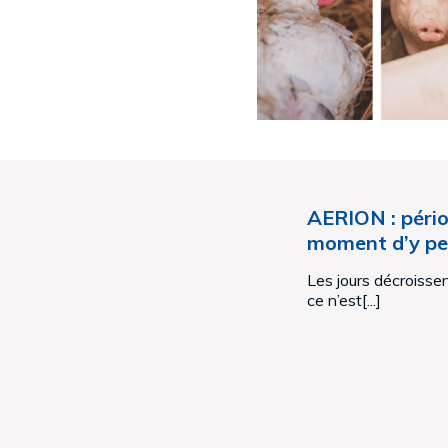
AERION : périod
moment d’y pe
Les jours décroisse
ce n’est[...]